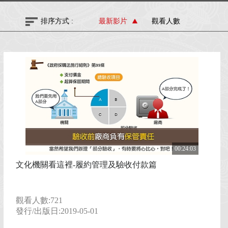
全部
排序方式 :
最新影片
觀看人數
文化建設
傳統藝術
文化資產
臺灣工藝
00:24:03
文化機關看這裡-履約管理及驗收付款篇
臺灣美術
觀看人數:721
臺灣文學
發行/出版日:2019-05-01