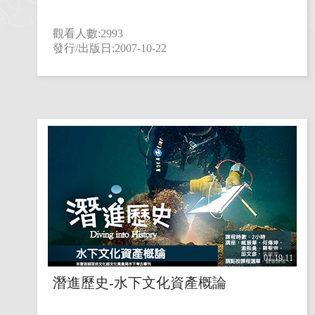
臺灣美術
觀看人數:2993
臺灣文學
發行/出版日:2007-10-22
臺灣歷史
藝文生活
藝術教育
01:19:11
潛進歷史-水下文化資產概論