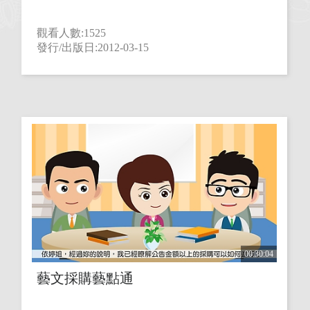
觀看人數:1525
發行/出版日:2012-03-15
00:30:04
藝文採購藝點通