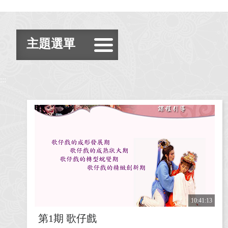
主題選單
全部
:::
文化建設
傳統藝術
文化資產
臺灣工藝
10:41:13
第1期 歌仔戲