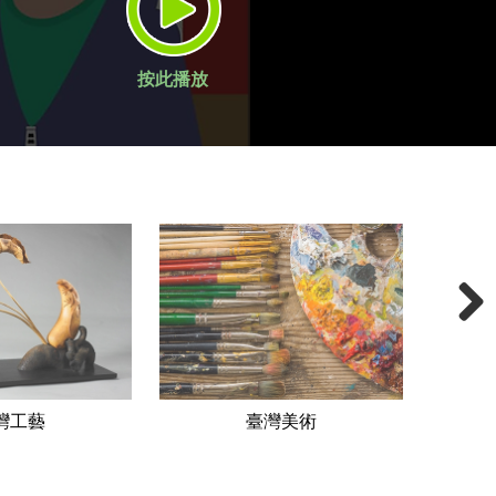
你完成一張畫，寫了一個
的路上，因為一天比一天
按此播放
Next
灣工藝
臺灣美術