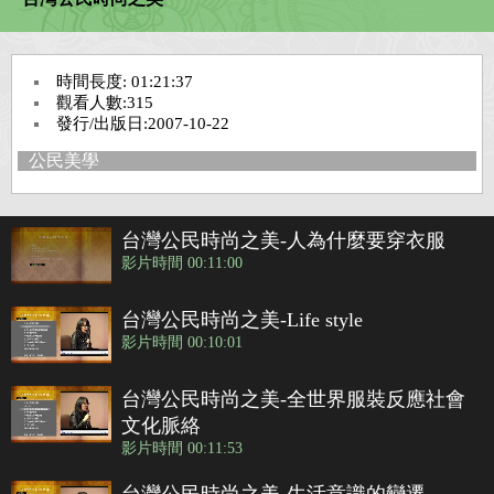
臺灣工藝
時間長度: 01:21:37
臺灣美術
觀看人數:315
發行/出版日:2007-10-22
公民美學
臺灣文學
臺灣歷史
台灣公民時尚之美-人為什麼要穿衣服
影片時間 00:11:00
藝文生活
台灣公民時尚之美-Life style
影片時間 00:10:01
藝術教育
台灣公民時尚之美-全世界服裝反應社會
文化脈絡
影片時間 00:11:53